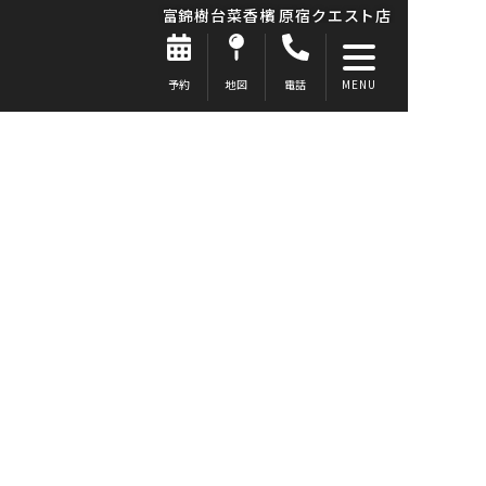
富錦樹台菜香檳 原宿クエスト店
予約
地図
電話